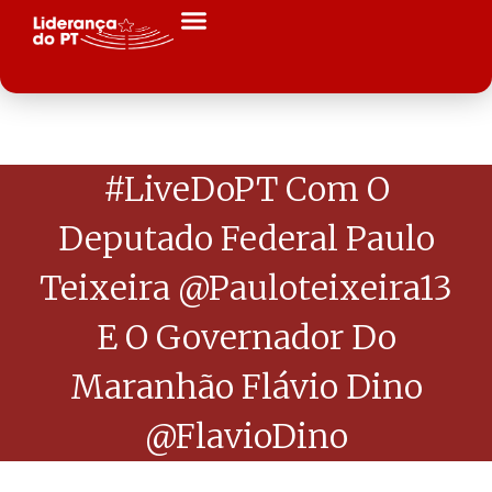
#LiveDoPT Com O
Deputado Federal Paulo
Teixeira @pauloteixeira13
E O Governador Do
Maranhão Flávio Dino
@FlavioDino