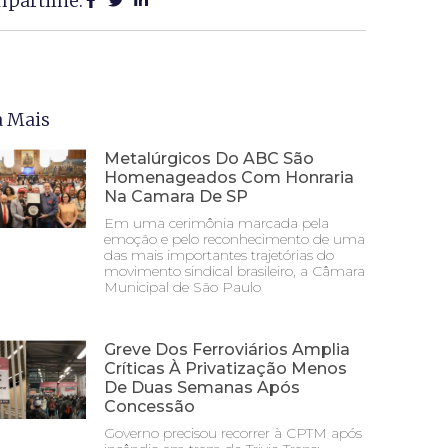
partilhe:
a Mais
Metalúrgicos Do ABC São
Homenageados Com Honraria
Na Camara De SP
Em uma cerimônia marcada pela
emoção e pelo reconhecimento de uma
das mais importantes trajetórias do
movimento sindical brasileiro, a Câmara
Municipal de São Paulo
Greve Dos Ferroviários Amplia
Críticas À Privatização Menos
De Duas Semanas Após
Concessão
Governo precisou recorrer à CPTM após