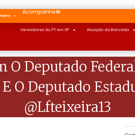
Acompanhe
 PARTE
Vereadores do PT em SP
Atuação da Bancada
 O Deputado Federal 
 E O Deputado Estad
@lfteixeira13