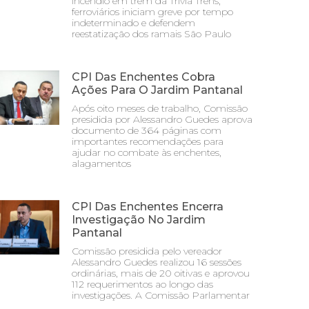
incêndio em trem da Trivia Trens;
ferroviários iniciam greve por tempo
indeterminado e defendem
reestatização dos ramais São Paulo
CPI Das Enchentes Cobra
Ações Para O Jardim Pantanal
Após oito meses de trabalho, Comissão
presidida por Alessandro Guedes aprova
documento de 364 páginas com
importantes recomendações para
ajudar no combate às enchentes,
alagamentos
CPI Das Enchentes Encerra
Investigação No Jardim
Pantanal
Comissão presidida pelo vereador
Alessandro Guedes realizou 16 sessões
ordinárias, mais de 20 oitivas e aprovou
112 requerimentos ao longo das
investigações. A Comissão Parlamentar