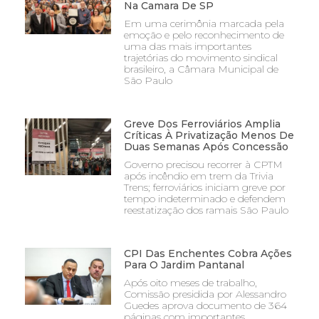
Na Camara De SP
Em uma cerimônia marcada pela
emoção e pelo reconhecimento de
uma das mais importantes
trajetórias do movimento sindical
brasileiro, a Câmara Municipal de
São Paulo
Greve Dos Ferroviários Amplia
Críticas À Privatização Menos De
Duas Semanas Após Concessão
Governo precisou recorrer à CPTM
após incêndio em trem da Trivia
Trens; ferroviários iniciam greve por
tempo indeterminado e defendem
reestatização dos ramais São Paulo
CPI Das Enchentes Cobra Ações
Para O Jardim Pantanal
Após oito meses de trabalho,
Comissão presidida por Alessandro
Guedes aprova documento de 364
páginas com importantes