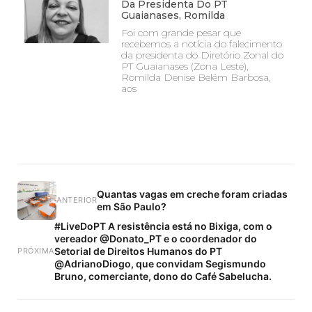
Da Presidenta Do PT
Guaianases, Romilda
Foi com grande pesar que
recebemos a notícia do falecimento
da presidenta do Diretório Zonal do
PT Guaianases (Zona Leste),
Romilda Denise Belém Barbosa,
aos
Quantas vagas em creche foram criadas
ANTERIOR
em São Paulo?
#LiveDoPT A resistência está no Bixiga, com o
vereador @Donato_PT e o coordenador do
Setorial de Direitos Humanos do PT
PRÓXIMA
@AdrianoDiogo, que convidam Segismundo
Bruno, comerciante, dono do Café Sabelucha.