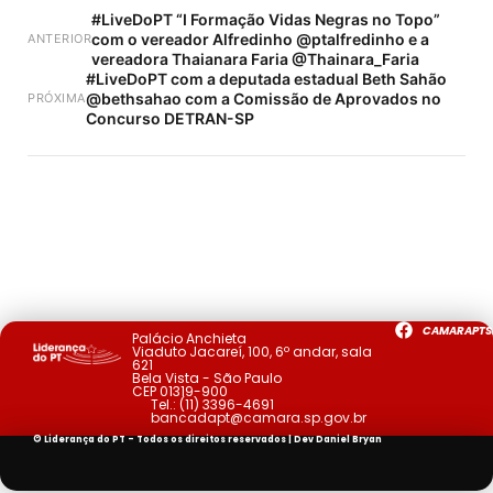
#LiveDoPT “I Formação Vidas Negras no Topo”
com o vereador Alfredinho @ptalfredinho e a
ANTERIOR
vereadora Thaianara Faria @Thainara_Faria
#LiveDoPT com a deputada estadual Beth Sahão
@bethsahao com a Comissão de Aprovados no
PRÓXIMA
Concurso DETRAN-SP
CAMARAPTS
Palácio Anchieta
Viaduto Jacareí, 100, 6º andar, sala
621
Bela Vista - São Paulo
CEP 01319-900
Tel.:
(11) 3396-4691
bancadapt@camara.sp.gov.br
© Liderança do PT - Todos os direitos reservados | Dev
Daniel Bryan