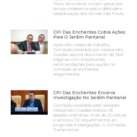
Trens; ferroviários iniciam greve por
tempo indeterminado e defendem
reestatização dos ramais São Paulo
CPI Das Enchentes Cobra Ações
Para O Jardim Pantanal
Após oito meses de trabalho,
Comissão presidida por Alessandro
Guedes aprova documento de 364
páginas com importantes
recomendações para ajudar no
combate às enchentes,
alagamentos
CPI Das Enchentes Encerra
Investigação No Jardim Pantanal
Comissão presidida pelo vereador
Alessandro Guedes realizou 16
sessões ordinárias, mais de 20 oitivas
e aprovou 112 requerimentos ao
longo das investigações. A Comissão
Parlamentar