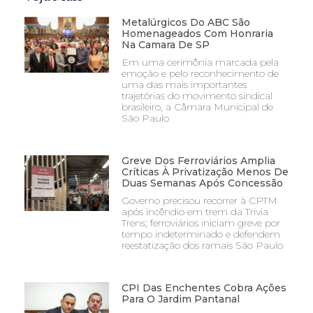
Metalúrgicos Do ABC São
Homenageados Com Honraria
Na Camara De SP
Em uma cerimônia marcada pela
emoção e pelo reconhecimento de
uma das mais importantes
trajetórias do movimento sindical
brasileiro, a Câmara Municipal de
São Paulo
Greve Dos Ferroviários Amplia
Críticas À Privatização Menos De
Duas Semanas Após Concessão
Governo precisou recorrer à CPTM
após incêndio em trem da Trivia
Trens; ferroviários iniciam greve por
tempo indeterminado e defendem
reestatização dos ramais São Paulo
CPI Das Enchentes Cobra Ações
Para O Jardim Pantanal