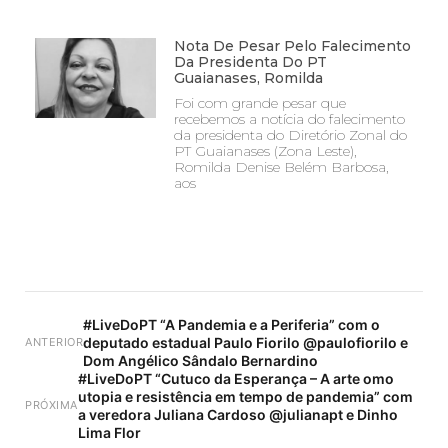
Nota De Pesar Pelo Falecimento
Da Presidenta Do PT
Guaianases, Romilda
Foi com grande pesar que
recebemos a notícia do falecimento
da presidenta do Diretório Zonal do
PT Guaianases (Zona Leste),
Romilda Denise Belém Barbosa,
aos
#LiveDoPT “A Pandemia e a Periferia” com o
deputado estadual Paulo Fiorilo @paulofiorilo e
ANTERIOR
Dom Angélico Sândalo Bernardino
#LiveDoPT “Cutuco da Esperança – A arte omo
utopia e resistência em tempo de pandemia” com
PRÓXIMA
a veredora Juliana Cardoso @julianapt e Dinho
Lima Flor