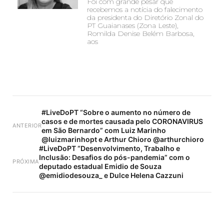
Foi com grande pesar que
recebemos a notícia do falecimento
da presidenta do Diretório Zonal do
PT Guaianases (Zona Leste),
Romilda Denise Belém Barbosa,
aos
#LiveDoPT “Sobre o aumento no número de
casos e de mortes causada pelo CORONAVIRUS
ANTERIOR
em São Bernardo” com Luiz Marinho
@luizmarinhopt e Arthur Chioro @arthurchioro
#LiveDoPT “Desenvolvimento, Trabalho e
Inclusão: Desafios do pós-pandemia” com o
PRÓXIMA
deputado estadual Emidio de Souza
@emidiodesouza_ e Dulce Helena Cazzuni