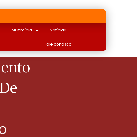
Multimídia
Notícias
Fale conosco
ento
 De
o