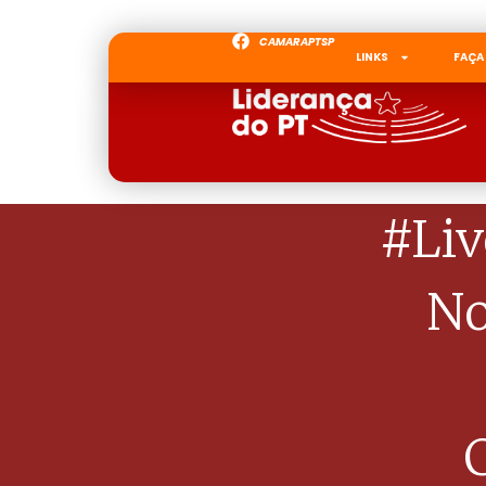
CAMARAPTSP
LINKS
FAÇA
#Li
No