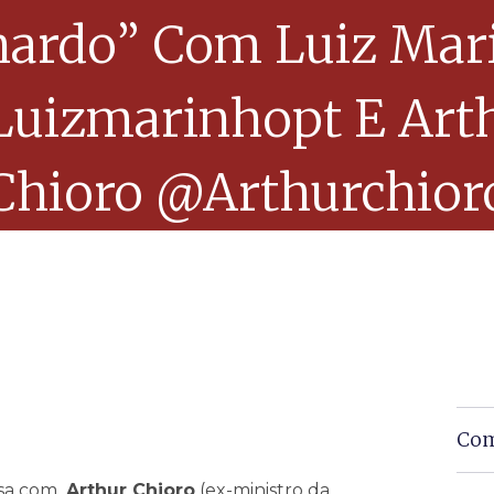
nardo” Com Luiz Mar
uizmarinhopt E Art
Chioro @arthurchior
Com
sa com
Arthur Chioro
(ex-ministro da