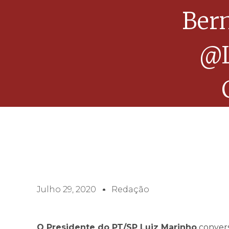
Ber
@l
Julho 29, 2020
Redação
O Presidente do PT/SP Luiz Marinho
conver