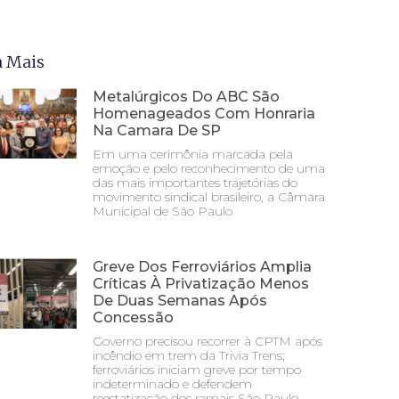
a Mais
Metalúrgicos Do ABC São
Homenageados Com Honraria
Na Camara De SP
Em uma cerimônia marcada pela
emoção e pelo reconhecimento de uma
das mais importantes trajetórias do
movimento sindical brasileiro, a Câmara
Municipal de São Paulo
Greve Dos Ferroviários Amplia
Críticas À Privatização Menos
De Duas Semanas Após
Concessão
Governo precisou recorrer à CPTM após
incêndio em trem da Trivia Trens;
ferroviários iniciam greve por tempo
indeterminado e defendem
reestatização dos ramais São Paulo