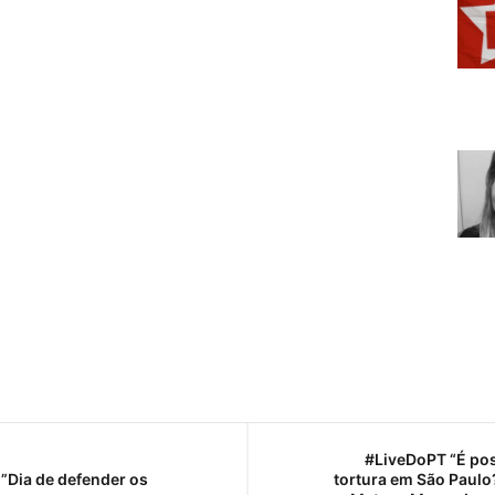
#LiveDoPT “É po
”Dia de defender os
tortura em São Paul