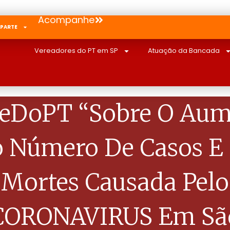
Acompanhe
 PARTE
Vereadores do PT em SP
Atuação da Bancada
veDoPT “Sobre O Aum
 Número De Casos E
Mortes Causada Pelo
CORONAVIRUS Em Sã