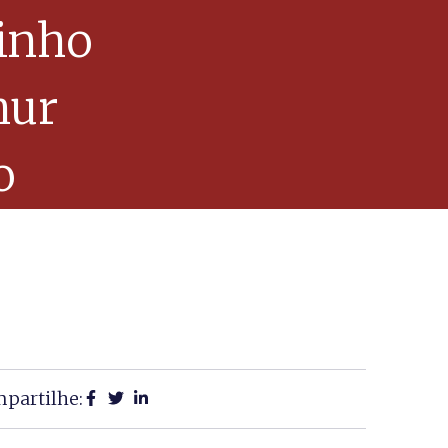
inho
hur
o
partilhe: