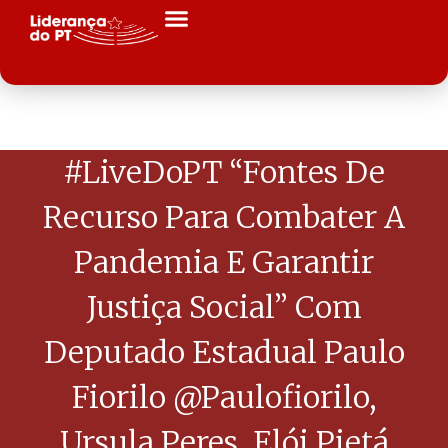
#LiveDoPT “Fontes De
Recurso Para Combater A
Pandemia E Garantir
Justiça Social” Com
Deputado Estadual Paulo
Fiorilo @paulofiorilo,
Ursula Peres, Elói Pietá