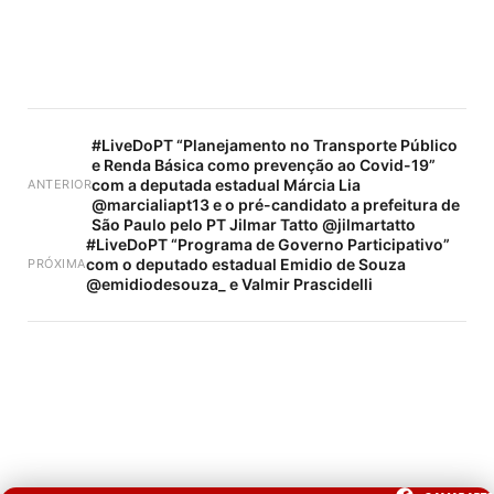
#LiveDoPT “Planejamento no Transporte Público
e Renda Básica como prevenção ao Covid-19”
com a deputada estadual Márcia Lia
ANTERIOR
@marcialiapt13 e o pré-candidato a prefeitura de
São Paulo pelo PT Jilmar Tatto @jilmartatto
#LiveDoPT “Programa de Governo Participativo”
com o deputado estadual Emidio de Souza
PRÓXIMA
@emidiodesouza_ e Valmir Prascidelli