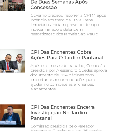
De Duas Semanas Após
Concessão
Governo precisou recorrer à CPTM após
incêndio em trem da Trivia Trens;
ferroviários iniciam greve por tempo
indeterminado e defendem
reestatização dos ramais São Paulo
CPI Das Enchentes Cobra
Ações Para O Jardim Pantanal
Após oito meses de trabalho, Comissão
presidida por Alessandro Guedes aprova
documento de 364 páginas com
importantes recomendações para
ajudar no combate às enchentes,
alagamentos
CPI Das Enchentes Encerra
Investigação No Jardim
Pantanal
Comissão presidida pelo vereador
Alessandro Guedes realizou 16 sessões