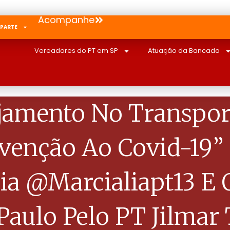
Acompanhe
 PARTE
Vereadores do PT em SP
Atuação da Bancada
jamento No Transport
venção Ao Covid-19
ia @marcialiapt13 E
Paulo Pelo PT Jilmar