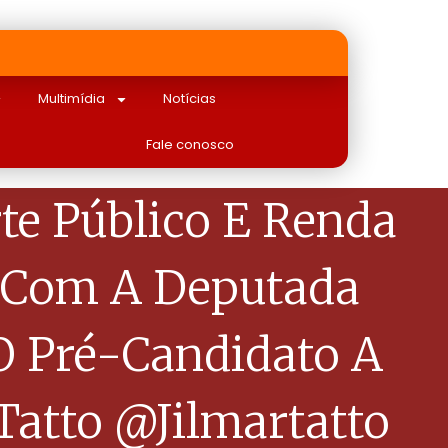
Multimídia
Notícias
Fale conosco
e Público E Renda
” Com A Deputada
 O Pré-Candidato A
 Tatto @jilmartatto