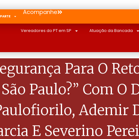
Acompanhe
 PARTE
Vereadores do PT em SP
Atuação da Bancada
egurança Para O Reto
 São Paulo?” Com O 
paulofiorilo, Ademir 
rcia E Severino Pere