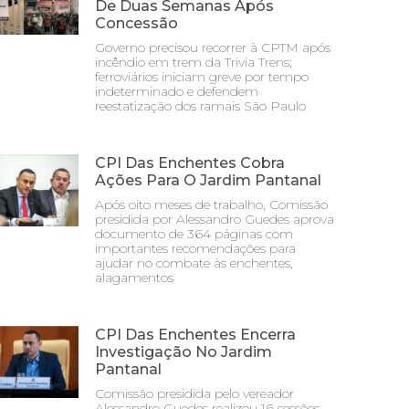
De Duas Semanas Após
Concessão
Governo precisou recorrer à CPTM após
incêndio em trem da Trivia Trens;
ferroviários iniciam greve por tempo
indeterminado e defendem
reestatização dos ramais São Paulo
CPI Das Enchentes Cobra
Ações Para O Jardim Pantanal
Após oito meses de trabalho, Comissão
presidida por Alessandro Guedes aprova
documento de 364 páginas com
importantes recomendações para
ajudar no combate às enchentes,
alagamentos
CPI Das Enchentes Encerra
Investigação No Jardim
Pantanal
Comissão presidida pelo vereador
Alessandro Guedes realizou 16 sessões