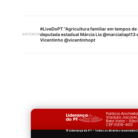
#LiveDoPT “Agricultura familiar em tempos d
deputada estadual Márcia Lia @marcialiapt13 
ANTERIOR
Vicentinho @vicentinhopt
Palácio Anchiet
Viaduto Jacareí, 
Bela Vista - São
CEP 01319-900
© Liderança do PT - Todos os direitos reservados 