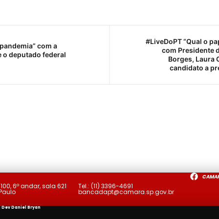
#LiveDoPT “Qual o pa
e pandemia” com a
com Presidente d
e o deputado federal
Borges, Laura 
candidato a pr
CAMA
a
100, 6º andar, sala 621
Tel.:
(11) 3396-4691
 Paulo
bancadapt@camara.sp.gov.br
| Dev
Daniel Bryan