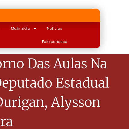
Multimídia
Notícias
Fale conosco
rno Das Aulas Na
Deputado Estadual
Durigan, Alysson
ira