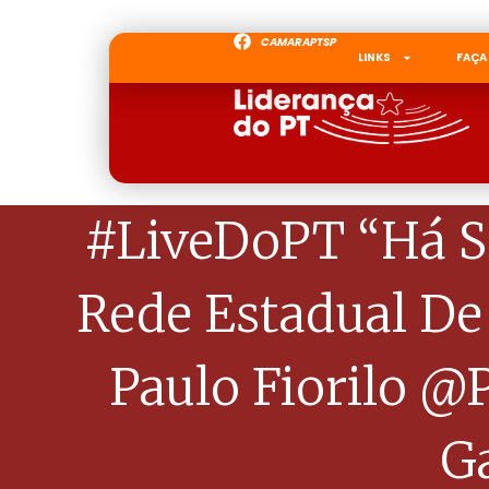
CAMARAPTSP
LINKS
FAÇA
#LiveDoPT “Há S
Rede Estadual De
Paulo Fiorilo @
Ga