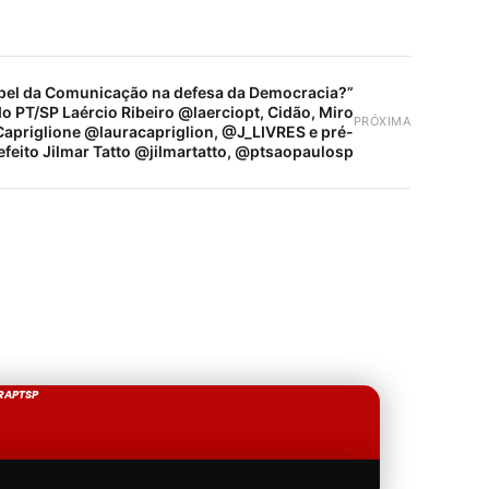
pel da Comunicação na defesa da Democracia?”
o PT/SP Laércio Ribeiro @laerciopt, Cidão, Miro
PRÓXIMA
Capriglione @lauracapriglion, @J_LIVRES e pré-
efeito Jilmar Tatto @jilmartatto, @ptsaopaulosp
RAPTSP