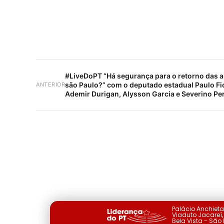
#LiveDoPT “Há segurança para o retorno das a
são Paulo?” com o deputado estadual Paulo Fio
ANTERIOR
Ademir Durigan, Alysson Garcia e Severino Per
Palácio Anchiet
Viaduto Jacareí, 
Bela Vista - São