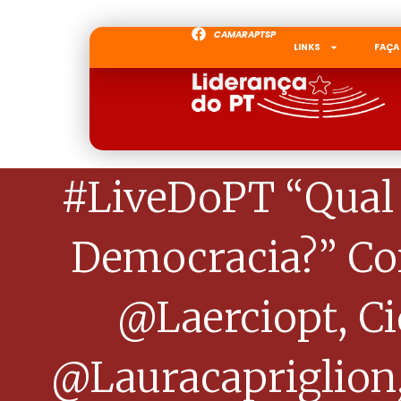
CAMARAPTSP
LINKS
FAÇA
#LiveDoPT “Qual 
Democracia?” Com
@laerciopt, Ci
@lauracapriglion,