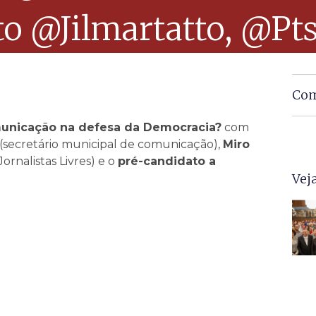
to @jilmartatto, @p
Com
municação na defesa da Democracia?
com
(secretário municipal de comunicação),
Miro
Jornalistas Livres) e o
pré-candidato a
Vej