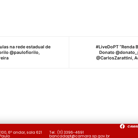
ulas na rede estadual de
#LiveDoPT “Renda B
rilo @paulofiorilo,
Donato @donato_pt
eira
@CarlosZarattini, 
CAMA
a
100, 6º andar, sala 621
Tel.:
(11) 3396-4691
 Paulo
bancadapt@camara.sp.gov.br