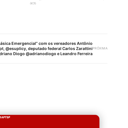
aos
ásica Emergencial” com os vereadores Antônio
, @esuplicy, deputado federal Carlos Zarattini
PRÓXIMA
Adriano Diogo @adrianodiogo e Leandro Ferreira
RAPTSP