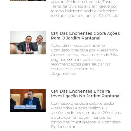
após incêndio em trem da Trivia
Trens; ferroviários iniciam greve por
tempo indeterminado e defendem
reestatização dos ramais São Paulo
CPI Das Enchentes Cobra Ações
Para O Jardim Pantanal
Após oito meses de trabalho,
Comissão presidida por Alessandro
Guedes aprova documento de 364
páginas com importantes
recomendações para ajudar no
combate às enchentes,
alagamentos
CPI Das Enchentes Encerra
Investigação No Jardim Pantanal
Comissão presidida pelo vereador
Alessandro Guedes realizou 16
sessões ordinárias, mais de 20 oitivas
e aprovou 112 requerimentos ao
longo das investigações. A Comissão
Parlamentar