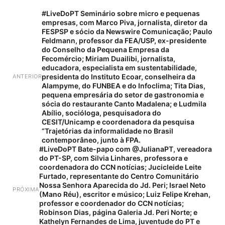
#LiveDoPT Seminário sobre micro e pequenas
empresas, com Marco Piva, jornalista, diretor da
FESPSP e sócio da Newswire Comunicação; Paulo
Feldmann, professor da FEA/USP, ex-presidente
do Conselho da Pequena Empresa da
Fecomércio; Miriam Duailibi, jornalista,
educadora, especialista em sustentabilidade,
presidenta do Instituto Ecoar, conselheira da
ANTERIOR
Alampyme, do FUNBEA e do Infoclima; Tita Dias,
pequena empresária do setor de gastronomia e
sócia do restaurante Canto Madalena; e Ludmila
Abílio, socióloga, pesquisadora do
CESIT/Unicamp e coordenadora da pesquisa
“Trajetórias da informalidade no Brasil
contemporâneo, junto à FPA.
#LiveDoPT Bate-papo com @JulianaPT, vereadora
do PT-SP, com Silvia Linhares, professora e
coordenadora do CCN notícias; Jucicleide Leite
Furtado, representante do Centro Comunitário
Nossa Senhora Aparecida do Jd. Peri; Israel Neto
PRÓXIMA
(Mano Réu), escritor e músico; Luiz Felipe Krehan,
professor e coordenador do CCN notícias;
Robinson Dias, página Galeria Jd. Peri Norte; e
Kathelyn Fernandes de Lima, juventude do PT e