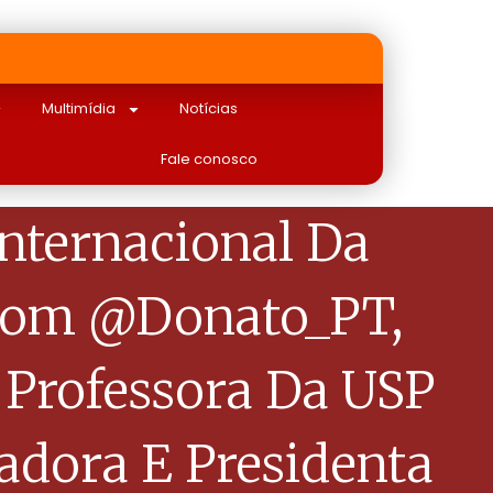
Multimídia
Notícias
Fale conosco
nternacional Da
 Com @Donato_PT,
 Professora Da USP
cadora E Presidenta