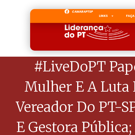
CAMARAPTSP
LINKS
FAÇA
#LiveDoPT Papo
Mulher E A Luta
Vereador Do PT-SP
E Gestora Pública;