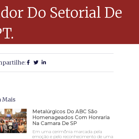
or Do Setorial De
T.
partilhe:
a Mais
Metalúrgicos Do ABC São
Homenageados Com Honraria
Na Camara De SP
Em uma cerimônia marcada pela
emoção e pelo reconhecimento de uma