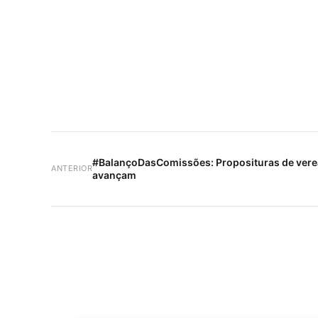
#BalançoDasComissões: Proposituras de vere
ANTERIOR
avançam