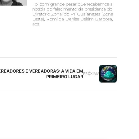
Foi com grande pesar que recebemos a
notícia do falecimento da presidenta do
Diretório Zonal do PT Guaianases (Zona
Leste), Romilda Denise Belém Barbosa,
aos
EREADORES E VEREADORAS: A VIDA EM
PRÓXIMA
PRIMEIRO LUGAR