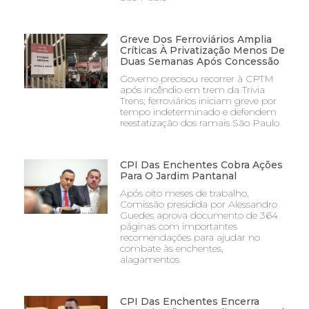
Greve Dos Ferroviários Amplia
Críticas À Privatização Menos De
Duas Semanas Após Concessão
Governo precisou recorrer à CPTM
após incêndio em trem da Trivia
Trens; ferroviários iniciam greve por
tempo indeterminado e defendem
reestatização dos ramais São Paulo
CPI Das Enchentes Cobra Ações
Para O Jardim Pantanal
Após oito meses de trabalho,
Comissão presidida por Alessandro
Guedes aprova documento de 364
páginas com importantes
recomendações para ajudar no
combate às enchentes,
alagamentos
CPI Das Enchentes Encerra