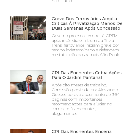
São Paulo
Greve Dos Ferroviários Amplia
Críticas À Privatização Menos De
Duas Semanas Após Concessão
Governo precisou recorrer à CPTM
após incêndio em trem da Trivia
Trens; ferroviários iniciam greve por
tempo indeterminado e defendem
reestatização dos ramais São Paulo
CPI Das Enchentes Cobra Ações
Para O Jardim Pantanal
Após oito meses de trabalho,
Comissão presidida por Alessandro
Guedes aprova documento de 364
páginas com importantes
recomendações para ajudar no
combate às enchentes,
alagamentos
CPI Das Enchentes Encerra