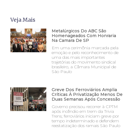
Veja Mais
Metalúrgicos Do ABC São
Homenageados Com Honraria
Na Camara De SP
Em uma cerimônia marcada pela
emoção e pelo reconhecimento de
uma das mais importantes
trajetórias do movimento sindical
brasileiro, a Câmara Municipal de
São Paulo
Greve Dos Ferroviários Amplia
Críticas À Privatização Menos De
Duas Semanas Após Concessão
Governo precisou recorrer à CPTM
após incêndio em trem da Trivia
Trens; ferroviários iniciam greve por
tempo indeterminado e defendem
reestatização dos ramais São Paulo