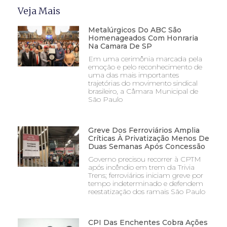
Veja Mais
Metalúrgicos Do ABC São
Homenageados Com Honraria
Na Camara De SP
Em uma cerimônia marcada pela
emoção e pelo reconhecimento de
uma das mais importantes
trajetórias do movimento sindical
brasileiro, a Câmara Municipal de
São Paulo
Greve Dos Ferroviários Amplia
Críticas À Privatização Menos De
Duas Semanas Após Concessão
Governo precisou recorrer à CPTM
após incêndio em trem da Trivia
Trens; ferroviários iniciam greve por
tempo indeterminado e defendem
reestatização dos ramais São Paulo
CPI Das Enchentes Cobra Ações