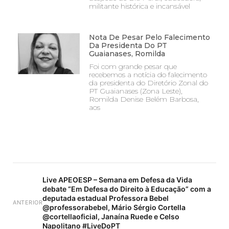
militante histórica e incansável
Nota De Pesar Pelo Falecimento
Da Presidenta Do PT
Guaianases, Romilda
Foi com grande pesar que
recebemos a notícia do falecimento
da presidenta do Diretório Zonal do
PT Guaianases (Zona Leste),
Romilda Denise Belém Barbosa,
aos
Live APEOESP – Semana em Defesa da Vida
debate “Em Defesa do Direito à Educação” com a
deputada estadual Professora Bebel
ANTERIOR
@professorabebel, Mário Sérgio Cortella
@cortellaoficial, Janaína Ruede e Celso
Napolitano #LiveDoPT