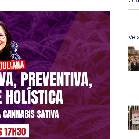
Com
Vej