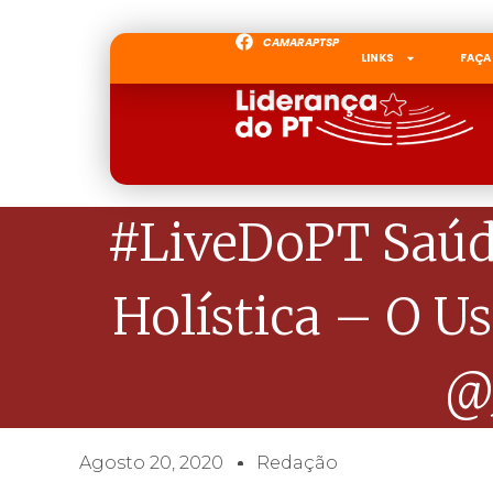
CAMARAPTSP
LINKS
FAÇA
#LiveDoPT Saúde
Holística – O U
@
Agosto 20, 2020
Redação