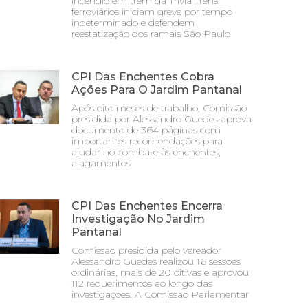
incêndio em trem da Trivia Trens;
ferroviários iniciam greve por tempo
indeterminado e defendem
reestatização dos ramais São Paulo
CPI Das Enchentes Cobra
Ações Para O Jardim Pantanal
Após oito meses de trabalho, Comissão
presidida por Alessandro Guedes aprova
documento de 364 páginas com
importantes recomendações para
ajudar no combate às enchentes,
alagamentos
CPI Das Enchentes Encerra
Investigação No Jardim
Pantanal
Comissão presidida pelo vereador
Alessandro Guedes realizou 16 sessões
ordinárias, mais de 20 oitivas e aprovou
112 requerimentos ao longo das
investigações. A Comissão Parlamentar