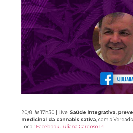
20/8, às 17h30 | Live:
Saúde Integrativa, preve
medicinal da cannabis sativa
, com a Vereado
Local:
Facebook Juliana Cardoso PT