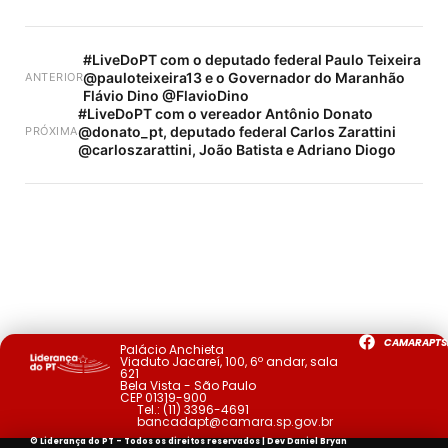
#LiveDoPT com o deputado federal Paulo Teixeira
@pauloteixeira13 e o Governador do Maranhão
ANTERIOR
Flávio Dino @FlavioDino
#LiveDoPT com o vereador Antônio Donato
@donato_pt, deputado federal Carlos Zarattini
PRÓXIMA
@carloszarattini, João Batista e Adriano Diogo
CAMARAPTS
Palácio Anchieta
Viaduto Jacareí, 100, 6º andar, sala
621
Bela Vista - São Paulo
CEP 01319-900
Tel.:
(11) 3396-4691
bancadapt@camara.sp.gov.br
© Liderança do PT - Todos os direitos reservados | Dev
Daniel Bryan