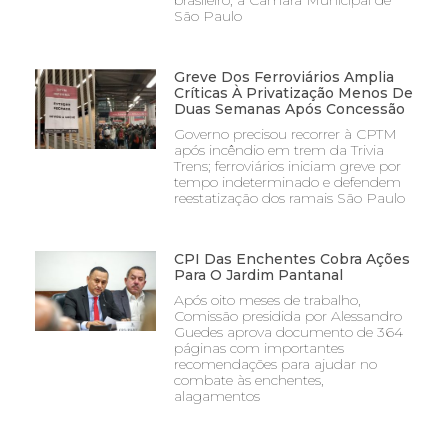
São Paulo
Greve Dos Ferroviários Amplia
Críticas À Privatização Menos De
Duas Semanas Após Concessão
Governo precisou recorrer à CPTM
após incêndio em trem da Trivia
Trens; ferroviários iniciam greve por
tempo indeterminado e defendem
reestatização dos ramais São Paulo
CPI Das Enchentes Cobra Ações
Para O Jardim Pantanal
Após oito meses de trabalho,
Comissão presidida por Alessandro
Guedes aprova documento de 364
páginas com importantes
recomendações para ajudar no
combate às enchentes,
alagamentos