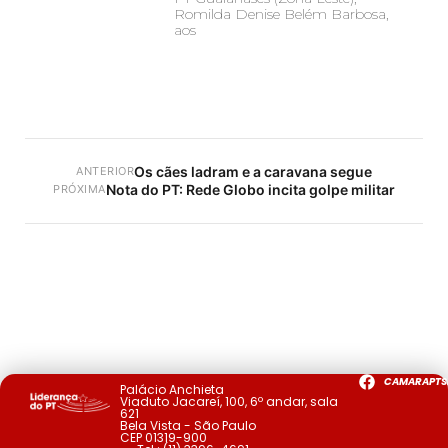
Romilda Denise Belém Barbosa,
aos
Os cães ladram e a caravana segue
ANTERIOR
Nota do PT: Rede Globo incita golpe militar
PRÓXIMA
CAMARAPTS
Palácio Anchieta
Viaduto Jacareí, 100, 6º andar, sala
621
Bela Vista - São Paulo
CEP 01319-900