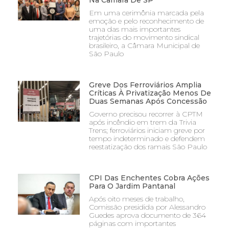
Na Camara De SP
Em uma cerimônia marcada pela
emoção e pelo reconhecimento de
uma das mais importantes
trajetórias do movimento sindical
brasileiro, a Câmara Municipal de
São Paulo
Greve Dos Ferroviários Amplia
Críticas À Privatização Menos De
Duas Semanas Após Concessão
Governo precisou recorrer à CPTM
após incêndio em trem da Trivia
Trens; ferroviários iniciam greve por
tempo indeterminado e defendem
reestatização dos ramais São Paulo
CPI Das Enchentes Cobra Ações
Para O Jardim Pantanal
Após oito meses de trabalho,
Comissão presidida por Alessandro
Guedes aprova documento de 364
páginas com importantes