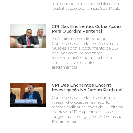
tempo indeterminado e defendem
reestatização dos ramais São Paulo
CPI Das Enchentes Cobra Ações
Para O Jardim Pantanal
Após oito meses de trabalho,
Comissão presidida por Alessandro
Guedes aprova documento de 364
páginas com importantes
recomendações para ajudar no
combate às enchentes,
alagamentos
CPI Das Enchentes Encerra
Investigação No Jardim Pantanal
Comissão presidida pelo vereador
Alessandro Guedes realizou 16
sessões ordinárias, mais de 20 oitivas
e aprovou 112 requerimentos ao
longo das investigações. A Comissão
Parlamentar