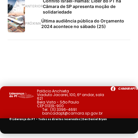
Conflito Israel-Hamas: Líder do PT na
Câmara de SP apresenta moção de
ANTERIOR
solidariedade
Última audiência pública do Orçamento
PRÓXIMA
2024 acontece no sábado (25)
CAMARAPTS
Palácio Anchieta
Viaduto Jacareí, 100, 6º andar, sala
621
Bela Vista - São Paulo
CEP 01319-900
Tel.:
(11) 3396-4691
bancadapt@camara.sp.gov.br
© Liderança do PT - Todos os direitos reservados | Dev
Daniel Bryan