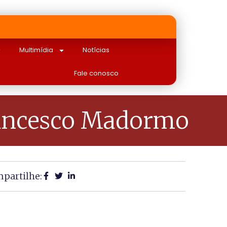
Multimídia
Notícias
Fale conosco
rancesco Madormo
partilhe: