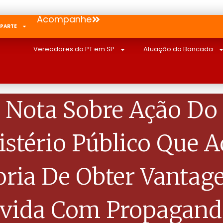
Acompanhe
 PARTE
Vereadores do PT em SP
Atuação da Bancada
Nota Sobre Ação Do
stério Público Que 
ria De Obter Vanta
evida Com Propagand