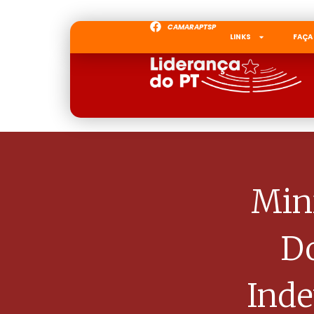
CAMARAPTSP
LINKS
FAÇA
Mini
Do
Ind