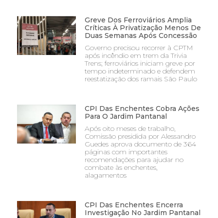
Greve Dos Ferroviários Amplia
Críticas À Privatização Menos De
Duas Semanas Após Concessão
Governo precisou recorrer à CPTM
após incêndio em trem da Trivia
Trens; ferroviários iniciam greve por
tempo indeterminado e defendem
reestatização dos ramais São Paulo
CPI Das Enchentes Cobra Ações
Para O Jardim Pantanal
Após oito meses de trabalho,
Comissão presidida por Alessandro
Guedes aprova documento de 364
páginas com importantes
recomendações para ajudar no
combate às enchentes,
alagamentos
CPI Das Enchentes Encerra
Investigação No Jardim Pantanal