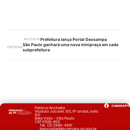
Prefeitura lança Portal Geosampa
ANTERIOR
São Paulo ganhará uma nova minipraça em cada
PRÓXIMA
subprefeitura
CAMARAPTS
Palácio Anchieta
Viaduto Jacareí, 100, 6º andar, sala
621
Bela Vista - São Paulo
CEP 01319-900
Tel.:
(11) 3396-4691
bancadapt@camara.sp.gov.br