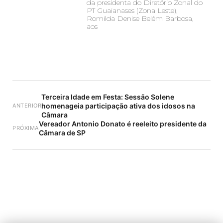
da presidenta do Diretório Zonal do
PT Guaianases (Zona Leste),
Romilda Denise Belém Barbosa,
aos
Terceira Idade em Festa: Sessão Solene
homenageia participação ativa dos idosos na
ANTERIOR
Câmara
Vereador Antonio Donato é reeleito presidente da
PRÓXIMA
Câmara de SP