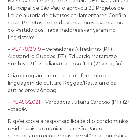
Na Sessão Plenária de terça-feira, 05/04, a Câmara
Municipal de São Paulo aprovou 23 Projetos de
Lei de autoria de diversos parlamentares. Confira
quais Projetos de Lei de vereadores e vereadora
do Partido dos Trabalhadores avançaram no
Legislativo:
–
PL 478/2019
– Vereadores
Alfredinho (PT)
,
Alessandro Guedes (PT), Eduardo Matarazzo
Suplicy (PT) e Juliana Cardoso (PT) (2ª votação)
Cria o programa municipal de fomento a
linguagem de cultura Reggae/Rastafari e dá
outras providências;
–
PL 456/2021
– Vereadora Juliana Cardoso (PT) (2ª
votação)
Dispõe sobre a responsabilidade dos condomínios
residenciais do município de São Paulo
comunicarem ocorrências de violência doméstica