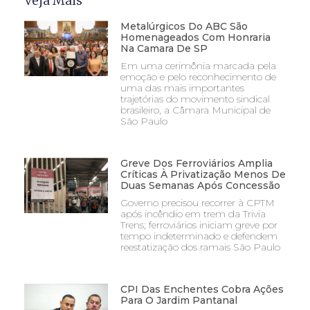
Veja Mais
Metalúrgicos Do ABC São
Homenageados Com Honraria
Na Camara De SP
Em uma cerimônia marcada pela
emoção e pelo reconhecimento de
uma das mais importantes
trajetórias do movimento sindical
brasileiro, a Câmara Municipal de
São Paulo
Greve Dos Ferroviários Amplia
Críticas À Privatização Menos De
Duas Semanas Após Concessão
Governo precisou recorrer à CPTM
após incêndio em trem da Trivia
Trens; ferroviários iniciam greve por
tempo indeterminado e defendem
reestatização dos ramais São Paulo
CPI Das Enchentes Cobra Ações
Para O Jardim Pantanal