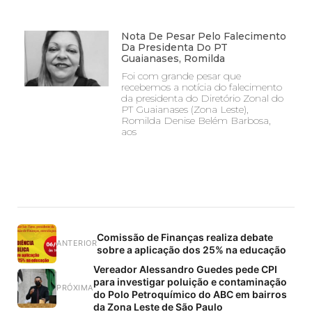
Nota De Pesar Pelo Falecimento
Da Presidenta Do PT
Guaianases, Romilda
Foi com grande pesar que
recebemos a notícia do falecimento
da presidenta do Diretório Zonal do
PT Guaianases (Zona Leste),
Romilda Denise Belém Barbosa,
aos
Comissão de Finanças realiza debate
ANTERIOR
sobre a aplicação dos 25% na educação
Vereador Alessandro Guedes pede CPI
para investigar poluição e contaminação
PRÓXIMA
do Polo Petroquímico do ABC em bairros
da Zona Leste de São Paulo