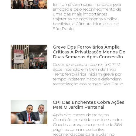
Em uma cerimônia marcada pela
emoção e pelo reconhecimento de
uma das mais importantes
trajetórias do movimento sindical
brasileiro, a Câmara Municipal de
São Paulo
Greve Dos Ferroviários Amplia
Críticas À Privatização Menos De
Duas Semanas Após Concessão
Governo precisou recorrer à CPTM
após incêndio em trem da Trivia
Trens; ferroviários iniciam greve por
tempo indeterminado e defendem
reestatização dos ramais São Paulo
CPI Das Enchentes Cobra Ações
Para O Jardim Pantanal
Após oito meses de trabalho,
Comissão presidida por Alessandro
Guedes aprova documento de 364
páginas com importantes
recomendações para ajudar no