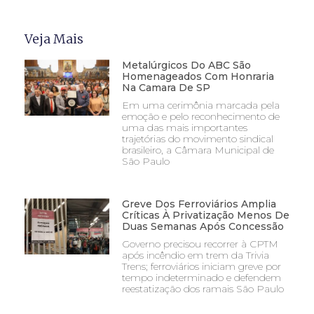
Veja Mais
Metalúrgicos Do ABC São
Homenageados Com Honraria
Na Camara De SP
Em uma cerimônia marcada pela
emoção e pelo reconhecimento de
uma das mais importantes
trajetórias do movimento sindical
brasileiro, a Câmara Municipal de
São Paulo
Greve Dos Ferroviários Amplia
Críticas À Privatização Menos De
Duas Semanas Após Concessão
Governo precisou recorrer à CPTM
após incêndio em trem da Trivia
Trens; ferroviários iniciam greve por
tempo indeterminado e defendem
reestatização dos ramais São Paulo