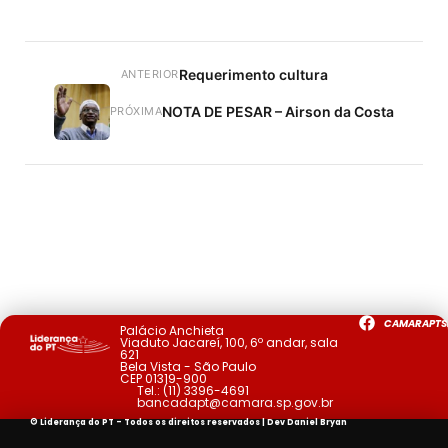
Requerimento cultura
ANTERIOR
NOTA DE PESAR – Airson da Costa
PRÓXIMA
CAMARAPTS
Palácio Anchieta
Viaduto Jacareí, 100, 6º andar, sala
621
Bela Vista - São Paulo
CEP 01319-900
Tel.:
(11) 3396-4691
bancadapt@camara.sp.gov.br
© Liderança do PT - Todos os direitos reservados | Dev
Daniel Bryan