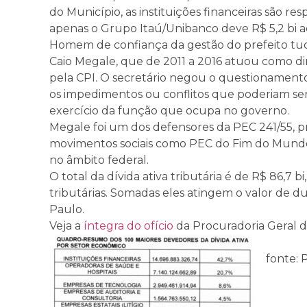
do Município, as instituições financeiras são r
apenas o Grupo Itaú/Unibanco deve R$ 5,2 bi ao
Homem de confiança da gestão do prefeito tuca
Caio Megale, que de 2011 a 2016 atuou como dir
pela CPI. O secretário negou o questionament
os impedimentos ou conflitos que poderiam ser g
exercício da função que ocupa no governo.
Megale foi um dos defensores da PEC 241/55, p
movimentos sociais como PEC do Fim do Mundo,
no âmbito federal.
O total da dívida ativa tributária é de R$ 86,7 b
tributárias. Somadas eles atingem o valor de 
Paulo.
Veja a
íntegra do ofício
da Procuradoria Geral d
fonte: 