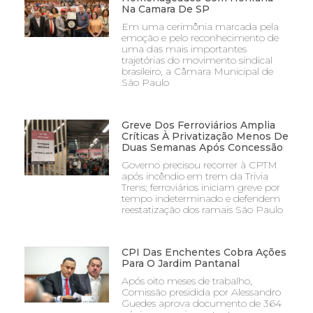
Na Camara De SP
Em uma cerimônia marcada pela
emoção e pelo reconhecimento de
uma das mais importantes
trajetórias do movimento sindical
brasileiro, a Câmara Municipal de
São Paulo
Greve Dos Ferroviários Amplia
Críticas À Privatização Menos De
Duas Semanas Após Concessão
Governo precisou recorrer à CPTM
após incêndio em trem da Trivia
Trens; ferroviários iniciam greve por
tempo indeterminado e defendem
reestatização dos ramais São Paulo
CPI Das Enchentes Cobra Ações
Para O Jardim Pantanal
Após oito meses de trabalho,
Comissão presidida por Alessandro
Guedes aprova documento de 364