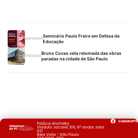
Seminário Paulo Freire em Defesa da
ANTERIOR
Educação
Bruno Covas veta retomada das obras
PRÓXIMA
paradas na cidade de São Paulo
CAMARAPTS
Palácio Anchieta
Viaduto Jacareí, 100, 6º andar, sala
621
Bela Vista - São Paulo