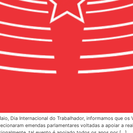
 Maio, Dia Internacional do Trabalhador, informamos que o
 direcionaram emendas parlamentares voltadas a apoiar a r
cionalmente, tal evento é apoiado todos os anos por […]