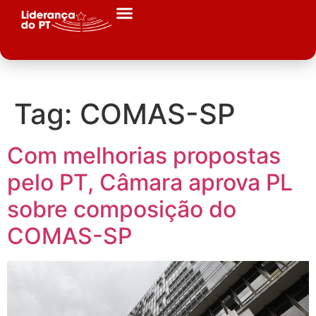
Tag:
COMAS-SP
Com melhorias propostas
pelo PT, Câmara aprova PL
sobre composição do
COMAS-SP