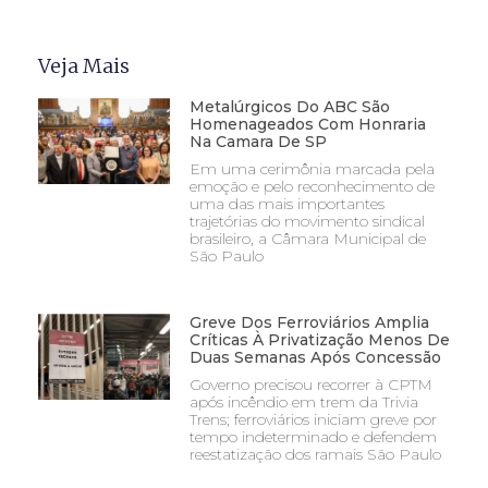
Veja Mais
Metalúrgicos Do ABC São
Homenageados Com Honraria
Na Camara De SP
Em uma cerimônia marcada pela
emoção e pelo reconhecimento de
uma das mais importantes
trajetórias do movimento sindical
brasileiro, a Câmara Municipal de
São Paulo
Greve Dos Ferroviários Amplia
Críticas À Privatização Menos De
Duas Semanas Após Concessão
Governo precisou recorrer à CPTM
após incêndio em trem da Trivia
Trens; ferroviários iniciam greve por
tempo indeterminado e defendem
reestatização dos ramais São Paulo