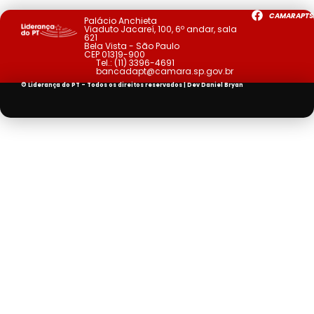
CAMARAPTS
Palácio Anchieta
Viaduto Jacareí, 100, 6º andar, sala
621
Bela Vista - São Paulo
CEP 01319-900
Tel.:
(11) 3396-4691
bancadapt@camara.sp.gov.br
© Liderança do PT - Todos os direitos reservados | Dev
Daniel Bryan