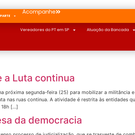
Acompanhe
 PARTE
Vereadores do PT em SP
Atuação da Bancada
e a Luta continua
na próxima segunda-feira (25) para mobilizar a militância 
ta nas ruas continua. A atividade é restrita às entidades
 18h […]
esa da democracia
intenso processo de judicialização, que se trasveste de co