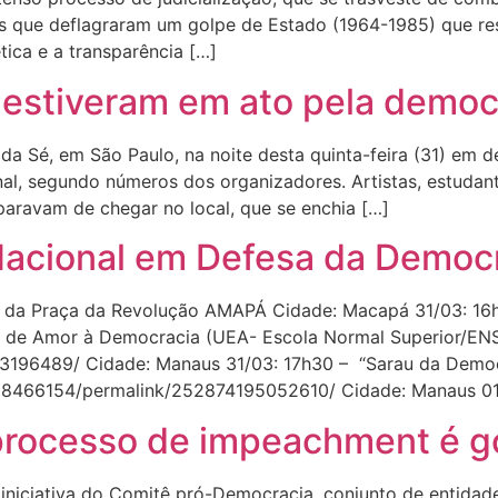
s que deflagraram um golpe de Estado (1964-1985) que res
tica e a transparência […]
 estiveram em ato pela democ
da Sé, em São Paulo, na noite desta quinta-feira (31) em 
, segundo números dos organizadores. Artistas, estudantes
paravam de chegar no local, que se enchia […]
Nacional em Defesa da Democ
to da Praça da Revolução AMAPÁ Cidade: Macapá 31/03: 1
 de Amor à Democracia (UEA- Escola Normal Superior/EN
196489/ Cidade: Manaus 31/03: 17h30 – “Sarau da Democr
8466154/permalink/252874195052610/ Cidade: Manaus 01
processo de impeachment é g
iniciativa do Comitê pró-Democracia, conjunto de entidade