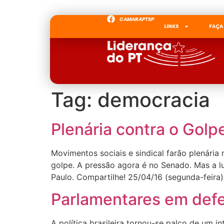
CAMARAPTSP
LINKS
FAÇA
Tag:
democracia
Plenária contra o Golp
Movimentos sociais e sindical farão plenária 
golpe. A pressão agora é no Senado. Mas a lu
Paulo. Compartilhe! 25/04/16 (segunda-feira)
Parlamentares em def
A política brasileira tornou-se palco de um 