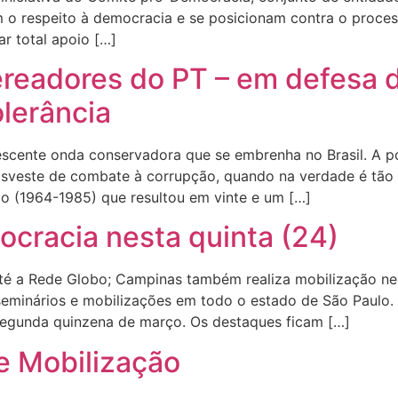
em o respeito à democracia e se posicionam contra o proc
ar total apoio […]
readores do PT – em defesa d
olerância
ente onda conservadora que se embrenha no Brasil. A polí
trasveste de combate à corrupção, quando na verdade é tã
o (1964-1985) que resultou em vinte e um […]
cracia nesta quinta (24)
é a Rede Globo; Campinas também realiza mobilização nest
 seminários e mobilizações em todo o estado de São Paul
segunda quinzena de março. Os destaques ficam […]
e Mobilização