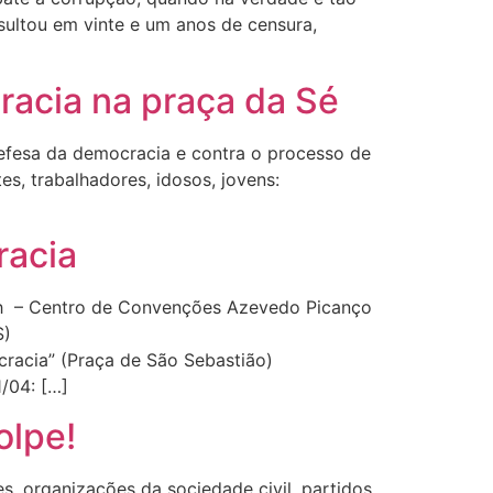
ultou em vinte e um anos de censura,
racia na praça da Sé
defesa da democracia e contra o processo de
, trabalhadores, idosos, jovens:
racia
6h – Centro de Convenções Azevedo Picanço
S)
acia” (Praça de São Sebastião)
/04: […]
olpe!
s, organizações da sociedade civil, partidos