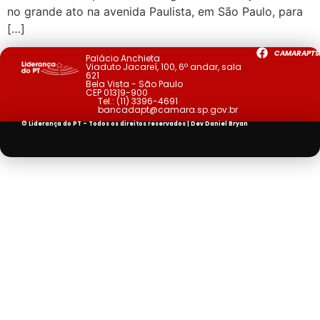
no grande ato na avenida Paulista, em São Paulo, para
[…]
CAMARAPTS
Palácio Anchieta
Viaduto Jacareí, 100, 6º andar, sala
621
Bela Vista - São Paulo
CEP 01319-900
Tel.:
(11) 3396-4691
bancadapt@camara.sp.gov.br
© Liderança do PT - Todos os direitos reservados | Dev
Daniel Bryan