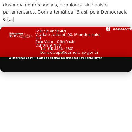
dos movimentos sociais, populares, sindicais e
parlamentares. Com a temática “Brasil pela Democracia
e […]
CAMARAPTS
Palácio Anchieta
Viaduto Jacareí, 100, 6º andar, sala
621
Bela Vista - São Paulo
CEP 01319-900
Tel.:
(11) 3396-4691
bancadapt@camara.sp.gov.br
© Liderança do PT - Todos os direitos reservados | Dev
Daniel Bryan