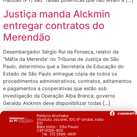
Haddad (PT) são “falsas polêmicas que não levam a […]
Justiça manda Alckmin
entregar contratos do
Merendão
Desembargador Sérgio Rui da Fonseca, relator da
“Máfia da Merenda” no Tribunal de Justiça de São
Paulo, determinou que a Secretaria da Educação do
Estado de São Paulo entregue cópia de todos os
procedimentos administrativos, contratos, aditamentos
e pagamentos a cooperativas que estão sob
investigação da Operação Alba Branca; governo
Geraldo Alckmin deve disponibilizar todas […]
CAMARAPTS
Palácio Anchieta
Viaduto Jacareí, 100, 6º andar, sala
621
Bela Vista - São Paulo
CEP 01319-900
Tel.:
(11) 3396-4691