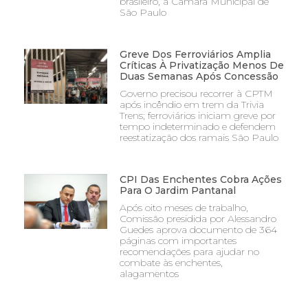
brasileiro, a Câmara Municipal de
São Paulo
Greve Dos Ferroviários Amplia
Críticas À Privatização Menos De
Duas Semanas Após Concessão
Governo precisou recorrer à CPTM
após incêndio em trem da Trivia
Trens; ferroviários iniciam greve por
tempo indeterminado e defendem
reestatização dos ramais São Paulo
CPI Das Enchentes Cobra Ações
Para O Jardim Pantanal
Após oito meses de trabalho,
Comissão presidida por Alessandro
Guedes aprova documento de 364
páginas com importantes
recomendações para ajudar no
combate às enchentes,
alagamentos