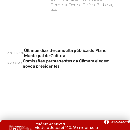
PT Guaianases (Zona Leste),
Romilda Denise Belém Barbosa,
aos
Últimos dias de consulta pública do Plano
ANTERIOR
Municipal de Cultura
Comissões permanentes da Câmara elegem
PRÓXIMA
novos presidentes
CAMARAPTS
Palácio Anchieta
Viaduto Jacareí, 100, 6º andar, sala