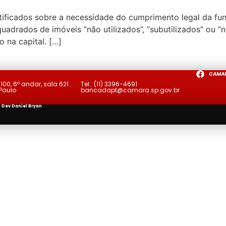
otificados sobre a necessidade do cumprimento legal da f
adrados de imóveis “não utilizados”, “subutilizados” ou “n
 na capital. […]
CAMA
a
100, 6º andar, sala 621
Tel.:
(11) 3396-4691
 Paulo
bancadapt@camara.sp.gov.br
| Dev
Daniel Bryan