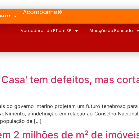
Acompanhe
 PARTE
Vereadores do PT em SP
Atuação da Bancada
 Casa' tem defeitos, mas cort
nais do governo interino projetam um futuro tenebroso par
olvimento, a indefinição em relação ao Conselho Nacional 
a população de […]
em 2 milhões de m² de imóvei