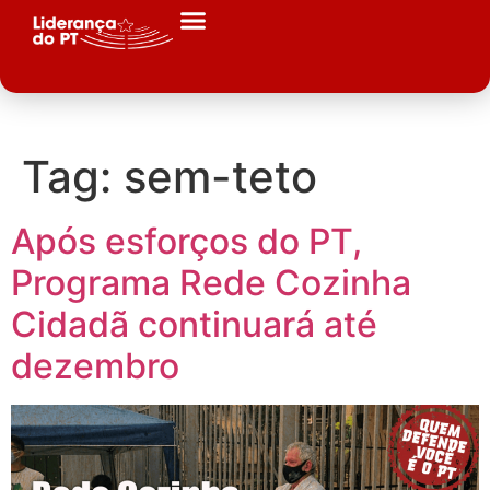
Tag:
sem-teto
Após esforços do PT,
Programa Rede Cozinha
Cidadã continuará até
dezembro