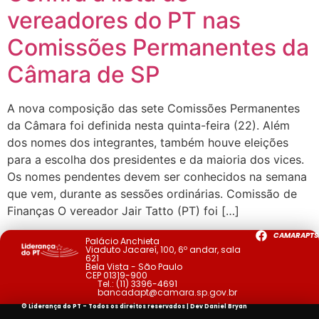
vereadores do PT nas
Comissões Permanentes da
Câmara de SP
A nova composição das sete Comissões Permanentes
da Câmara foi definida nesta quinta-feira (22). Além
dos nomes dos integrantes, também houve eleições
para a escolha dos presidentes e da maioria dos vices.
Os nomes pendentes devem ser conhecidos na semana
que vem, durante as sessões ordinárias. Comissão de
Finanças O vereador Jair Tatto (PT) foi […]
CAMARAPTS
Palácio Anchieta
Viaduto Jacareí, 100, 6º andar, sala
621
Bela Vista - São Paulo
CEP 01319-900
Tel.:
(11) 3396-4691
bancadapt@camara.sp.gov.br
© Liderança do PT - Todos os direitos reservados | Dev
Daniel Bryan