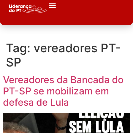
Tag:
vereadores PT-
SP
Vereadores da Bancada do
PT-SP se mobilizam em
defesa de Lula