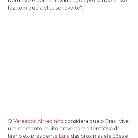
Nordeste e por ter levado água pro sertão. E isso
faz com que a elite se revolte”.
O
Vereador Alfredinho
considera que o Brasil vive
um momento muito grave com a tentativa de
tirar o ex-presidente
Lula
das próximas eleições e