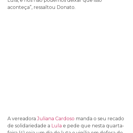
Lula, e nós não podemos deixar que isso
aconteça”, ressaltou Donato.
A vereadora
Juliana Cardoso
manda o seu recado
de solidariedade a
Lula
e pede que nesta quarta-
feira (4) seja um dia de luta e vigília em defesa de