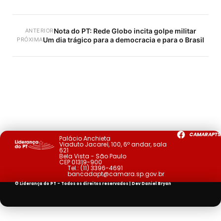
Nota do PT: Rede Globo incita golpe militar
ANTERIOR
Um dia trágico para a democracia e para o Brasil
PRÓXIMA
CAMARAPTS
Palácio Anchieta
Viaduto Jacareí, 100, 6º andar, sala
621
Bela Vista - São Paulo
CEP 01319-900
Tel.:
(11) 3396-4691
bancadapt@camara.sp.gov.br
© Liderança do PT - Todos os direitos reservados | Dev
Daniel Bryan