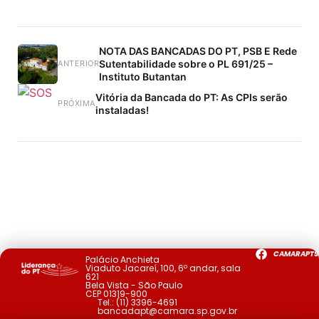
NOTA DAS BANCADAS DO PT, PSB E Rede
Sutentabilidade sobre o PL 691/25 –
ANTERIOR
Instituto Butantan
Vitória da Bancada do PT: As CPIs serão
PRÓXIMA
instaladas!
CAMARAPTS
Palácio Anchieta
Viaduto Jacareí, 100, 6º andar, sala
621
Bela Vista - São Paulo
CEP 01319-900
Tel.:
(11) 3396-4691
bancadapt@camara.sp.gov.br