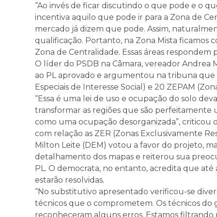
“Ao invés de ficar discutindo o que pode e o q
incentiva aquilo que pode ir para a Zona de Ce
mercado já dizem que pode. Assim, naturalme
qualificação. Portanto, na Zona Mista ficamos
Zona de Centralidade. Essas áreas respondem po
O líder do PSDB na Câmara, vereador Andrea Ma
ao PL aprovado e argumentou na tribuna que a
Especiais de Interesse Social) e 20 ZEPAM (Zon
“Essa é uma lei de uso e ocupação do solo deva
transformar as regiões que são perfeitament
como uma ocupação desorganizada”, criticou 
com relação as ZER (Zonas Exclusivamente Resi
Milton Leite (DEM) votou a favor do projeto, 
detalhamento dos mapas e reiterou sua preocu
PL. O democrata, no entanto, acredita que até
estarão resolvidas.
“No substitutivo apresentado verificou-se dive
técnicos que o comprometem. Os técnicos do g
reconheceram alguns erros. Estamos filtrando