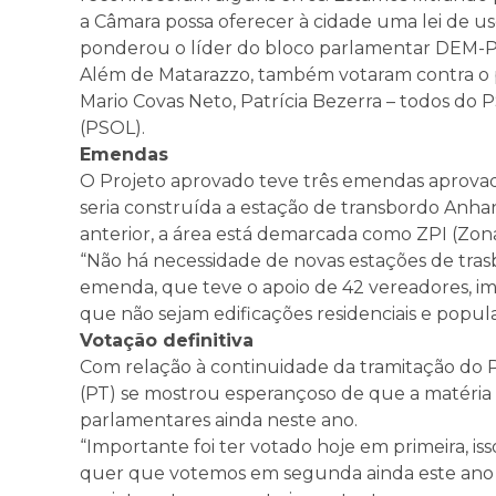
a Câmara possa oferecer à cidade uma lei de u
ponderou o líder do bloco parlamentar DEM-P
Além de Matarazzo, também votaram contra o p
Mario Covas Neto, Patrícia Bezerra – todos do P
(PSOL).
Emendas
O Projeto aprovado teve três emendas aprovad
seria construída a estação de transbordo Anhan
anterior, a área está demarcada como ZPI (Zon
“Não há necessidade de novas estações de tras
emenda, que teve o apoio de 42 vereadores, im
que não sejam edificações residenciais e popular
Votação definitiva
Com relação à continuidade da tramitação do PL
(PT) se mostrou esperançoso de que a matéria s
parlamentares ainda neste ano.
“Importante foi ter votado hoje em primeira, i
quer que votemos em segunda ainda este ano p