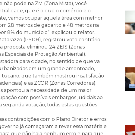
ue não pode na ZM (Zona Mista), você
ntralidade, que é o que o comércio e o
nte, vamos ocupar aquela área com melhor
 com 28 metros de gabarito e 48 metros na
r 8% do município”, explicou o relator.
tarazzo (PSDB), registrou voto contrário
 proposta eliminou 24 ZEIS (Zonas
as Especiais de Proteção Ambiental).
stadora para cidade, no sentido de que vai
e urbanizadas em um grande amontoado,
o tucano, que também mostrou insatisfação
denciais) e as ZCOR (Zonas Corredores).
mas apontou a necessidade de um maior
pação com possíveis embargos judiciais ao
 a segunda votação, todas estas questões
rsas contradições com o Plano Diretor e erros
overno já começaram a rever essa matéria e
 para que não haja nenhum erro e para que