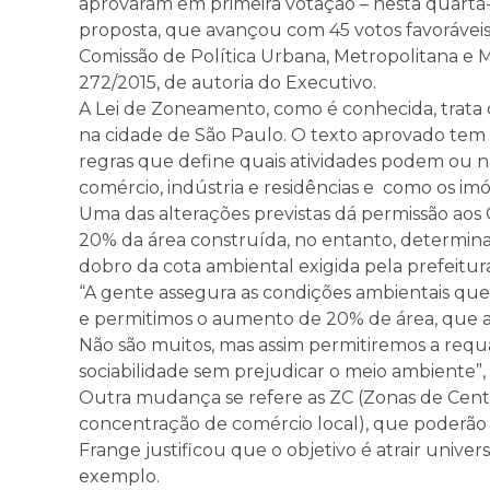
aprovaram em primeira votação – nesta quarta-fe
proposta, que avançou com 45 votos favoráveis e
Comissão de Política Urbana, Metropolitana e M
272/2015, de autoria do Executivo.
A Lei de Zoneamento, como é conhecida, trata
na cidade de São Paulo. O texto aprovado tem 
regras que define quais atividades podem ou n
comércio, indústria e residências e como os im
Uma das alterações previstas dá permissão aos
20% da área construída, no entanto, determi
dobro da cota ambiental exigida pela prefeitura
“A gente assegura as condições ambientais que
e permitimos o aumento de 20% de área, que 
Não são muitos, mas assim permitiremos a requa
sociabilidade sem prejudicar o meio ambiente”,
Outra mudança se refere as ZC (Zonas de Cent
concentração de comércio local), que poderão t
Frange justificou que o objetivo é atrair univers
exemplo.