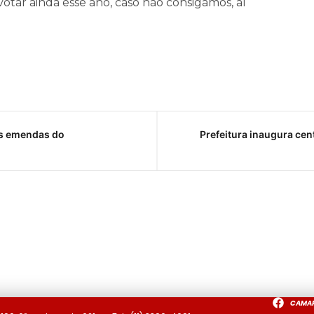
tar ainda esse ano, caso não consigamos, aí
as emendas do
Prefeitura inaugura cen
CAMA
a