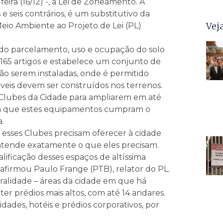
ira (16/12) -, a Lei de Zoneamento. A
 seis contrários, é um substitutivo da
Vej
eio Ambiente ao Projeto de Lei (PL)
 do parcelamento, uso e ocupação do solo
165 artigos e estabelece um conjunto de
ão serem instaladas, onde é permitido
óveis devem ser construídos nos terrenos.
 Clubes da Cidade para ampliarem em até
na que estes equipamentos cumpram o
.
 esses Clubes precisam oferecer à cidade
atende exatamente o que eles precisam.
lificação desses espaços de altíssima
 afirmou Paulo Frange (PTB), relator do PL.
ralidade – áreas da cidade em que há
er prédios mais altos, com até 14 andares.
idades, hotéis e prédios corporativos, por