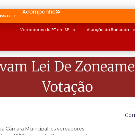
Acompanhe
 PARTE
Vereadores do PT em SP
Atuação da Bancada
ovam Lei De Zoneame
Votação
Com
 da Câmara Municipal, os vereadores