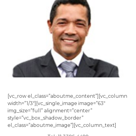
[vc_row el_class=”aboutme_content”][vc_column
width=”1/3″][vc_single_image image=”63″
img_size=”full” alignment=”center”
style=”vc_box_shadow_border”
el_class=”aboutme_image”][vc_column_text]