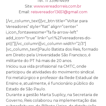
Tel.: 11 3396-4499
Site:
www.vereadorreis.com.br
Email:
reisvereador13651@gmail.com
[/vc_column_text][vc_btn title=”Voltar para
Vereadores” style=”flat” align=”center”
i_icon_fontawesome=”fa fa-arrow-left”
add_icon=”true” link=”url:%2Fvereadores-do-
pt||”][/vc_column][vc_column width=”2/3″]
[vc_column_text]Paulo Batista dos Reis, formado
em Direito pela Universidade São Francisco, é
militante do PT há mais de 20 anos.
Iniciou sua vida profissional na CMTC, onde
participou de atividades do movimento sindical.
Foi metalúrgico e professor da Rede Estadual de
Ensino e, atualmente, é funcionário público do
Estado de São Paulo.
Durante a gestão Marta Suplicy, na Secretaria de
Governo, Reis colaborou na implementação das