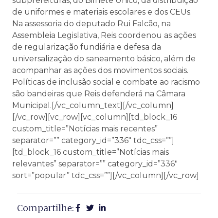
subprefeituras, do Bilhete Único, da distribuição
de uniformes e materiais escolares e dos CEUs.
Na assessoria do deputado Rui Falcão, na
Assembleia Legislativa, Reis coordenou as ações
de regularização fundiária e defesa da
universalização do saneamento básico, além de
acompanhar as ações dos movimentos sociais.
Políticas de inclusão social e combate ao racismo
são bandeiras que Reis defenderá na Câmara
Municipal.[/vc_column_text][/vc_column]
[/vc_row][vc_row][vc_column][td_block_16
custom_title=”Notícias mais recentes”
separator=”” category_id=”336″ tdc_css=””]
[td_block_16 custom_title=”Notícias mais
relevantes” separator=”” category_id=”336″
sort=”popular” tdc_css=””][/vc_column][/vc_row]
Compartilhe: