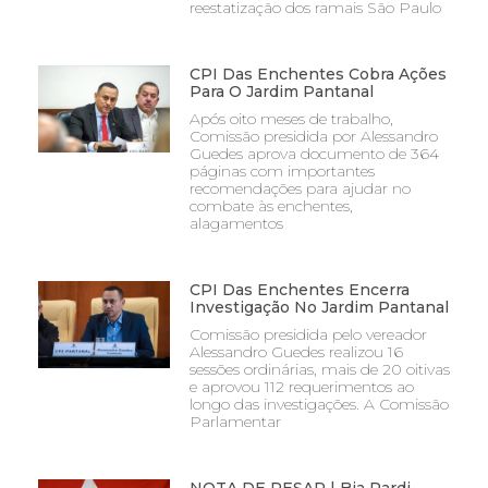
reestatização dos ramais São Paulo
CPI Das Enchentes Cobra Ações
Para O Jardim Pantanal
Após oito meses de trabalho,
Comissão presidida por Alessandro
Guedes aprova documento de 364
páginas com importantes
recomendações para ajudar no
combate às enchentes,
alagamentos
CPI Das Enchentes Encerra
Investigação No Jardim Pantanal
Comissão presidida pelo vereador
Alessandro Guedes realizou 16
sessões ordinárias, mais de 20 oitivas
e aprovou 112 requerimentos ao
longo das investigações. A Comissão
Parlamentar
NOTA DE PESAR | Bia Pardi