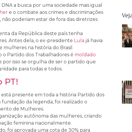
 DNA a busca por uma sociedade mais igual
lher
e o combate aos crimes e discriminações
Vej
, não poderiam estar de fora das diretrizes
enta da República deste país tenha
res. Antes dela, o ex-presidente
Lula
já havia
ulheres na história do Brasil.
o o Partido dos Trabalhadores é
moldado
 por isso se orgulha de ser o partido que
ignidade para todas e todos.
o PT!
 está presente em toda a história Partido dos
 fundação da legenda, foi realizado o
mento de Mulheres.
organização autônoma das mulheres, criando
ipação feminina nacionalmente.
do, foi aprovada uma cota de 30% para