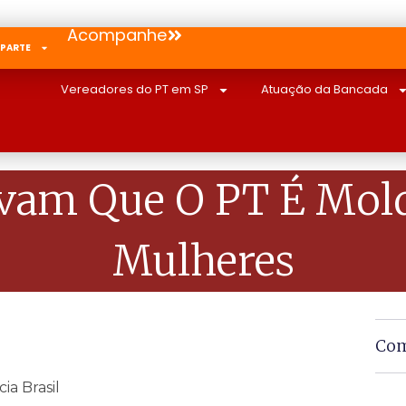
Acompanhe
 PARTE
Vereadores do PT em SP
Atuação da Bancada
ovam Que O PT É Mold
Mulheres
Com
ia Brasil