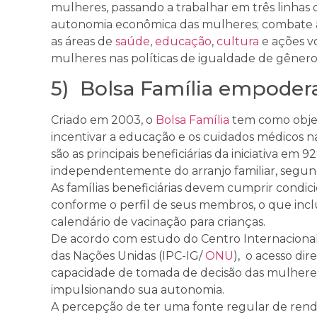
mulheres, passando a trabalhar em três linhas d
autonomia econômica das mulheres; combate 
as áreas de
saúde
,
educação
,
cultura
e ações vo
mulheres nas políticas de igualdade de gênero 
5) Bolsa Família empoder
Criado em 2003, o
Bolsa Família
tem como objet
incentivar a educação e os cuidados médicos na
são as principais beneficiárias da iniciativa em 9
independentemente do arranjo familiar, segund
As famílias beneficiárias devem cumprir condi
conforme o perfil de seus membros, o que inclu
calendário de vacinação para crianças.
De acordo com estudo do Centro Internacional 
das Nações Unidas (IPC-IG/
ONU
), o acesso di
capacidade de tomada de decisão das mulheres
impulsionando sua autonomia.
A percepção de ter uma fonte regular de rend