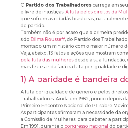
O
Partido dos Trabalhadores
carrega em seu
e livre de injustiças.
A luta pelos direitos da Mu
que sofrem as cidadãs brasileiras, naturalmente
do partido.
Também não é por acaso que a primeira presid
sido
Dilma Rousseff
, do Partido dos Trabalhado
montado um ministério com o maior número de m
Veja, abaixo, 13 fatos e ações que mostram com
pela luta das mulheres
desde a sua fundação, e
mais fez e ainda fará na luta por igualdade e d
1) A paridade é bandeira d
A luta por igualdade de gênero e pelos direitos
Trabalhadores. Ainda em 1982, pouco depois da
Primeiro Encontro Nacional do PT sobre Movi
As participantes afirmaram a necessidade da 
a Comissão de Mulheres, para debater a partic
Em 1991, durante o
congresso nacional
do parti