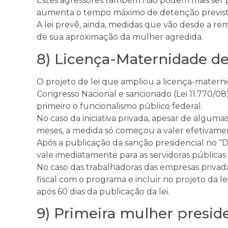
Estes agressores também não podem mais ser pu
aumenta o tempo máximo de detenção previsto
A lei prevê, ainda, medidas que vão desde a re
de sua aproximação da mulher agredida.
8) Licença-Maternidade de
O projeto de lei que ampliou a licença-materni
Congresso Nacional e sancionado (Lei 11.770/08
primeiro o funcionalismo público federal.
No caso da iniciativa privada, apesar de alguma
meses, a medida só começou a valer efetivament
Após a publicação da sanção presidencial no “Di
vale imediatamente para as servidoras públicas 
No caso das trabalhadoras das empresas privad
fiscal com o programa e incluir no projeto da l
após 60 dias da publicação da lei.
9) Primeira mulher presid