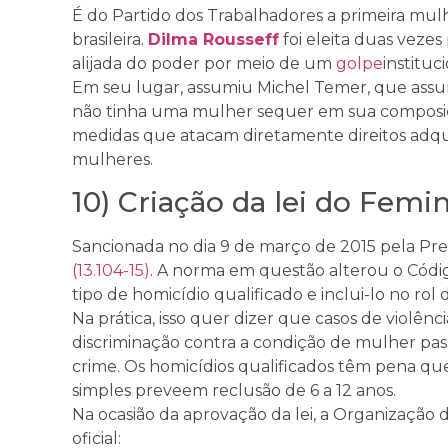
É do Partido dos Trabalhadores a primeira mul
brasileira.
Dilma Rousseff
foi eleita duas vezes
alijada do poder por meio de um
golpe
instituc
Em seu lugar, assumiu Michel Temer, que ass
não tinha uma mulher sequer em sua composiç
medidas que atacam diretamente direitos adqu
mulheres.
10) Criação da lei do Femin
Sancionada no dia 9 de março de 2015 pela Pre
(13.104-15)
. A norma em questão alterou o Códi
tipo de homicídio qualificado e inclui-lo no rol
Na prática, isso quer dizer que casos de violên
discriminação contra a condição de mulher pass
crime. Os homicídios qualificados têm pena que
simples preveem reclusão de 6 a 12 anos.
Na ocasião da aprovação da lei, a Organização
oficial: